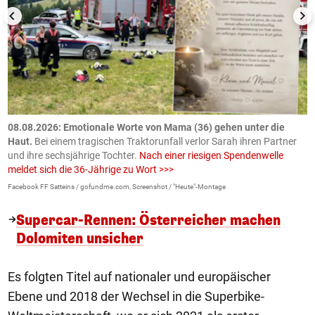
m
08.08.2026: Emotionale Worte von Mama (36) gehen unter die
0
Haut.
Bei einem tragischen Traktorunfall verlor Sarah ihren Partner
B
und ihre sechsjährige Tochter.
Nach einer riesigen Spendenwelle
S
meldet sich die 36-Jährige zu Wort >>>
La
Facebook FF Satteins / gofundme.com, Screenshot / "Heute"-Montage
Supercar-Rennen: Österreicher machen
Dolomiten unsicher
Es folgten Titel auf nationaler und europäischer
Ebene und 2018 der Wechsel in die Superbike-