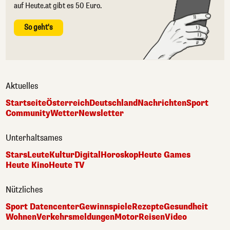
auf Heute.at gibt es 50 Euro.
So geht's
Aktuelles
Startseite
Österreich
Deutschland
Nachrichten
Sport
Community
Wetter
Newsletter
Unterhaltsames
Stars
Leute
Kultur
Digital
Horoskop
Heute Games
Heute Kino
Heute TV
Nützliches
Sport Datencenter
Gewinnspiele
Rezepte
Gesundheit
Wohnen
Verkehrsmeldungen
Motor
Reisen
Video