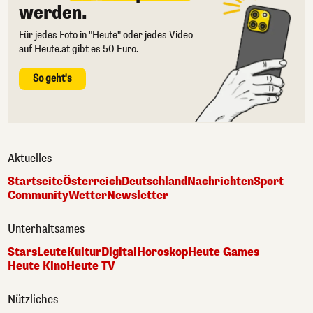
werden.
Für jedes Foto in "Heute" oder jedes Video
auf Heute.at gibt es 50 Euro.
So geht's
Aktuelles
Startseite
Österreich
Deutschland
Nachrichten
Sport
Community
Wetter
Newsletter
Unterhaltsames
Stars
Leute
Kultur
Digital
Horoskop
Heute Games
Heute Kino
Heute TV
Nützliches