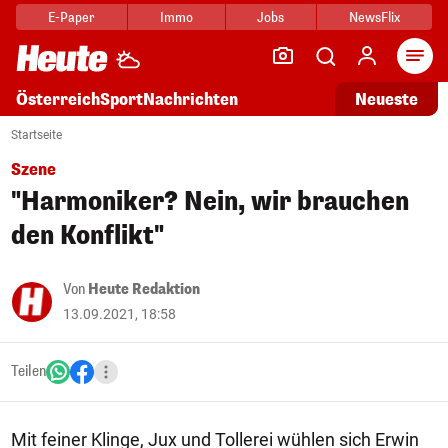
E-Paper
Immo
Jobs
NewsFlix
Arti
Österreich
Sport
Nachrichten
Neueste
Startseite
Szene
"Harmoniker? Nein, wir brauchen
den Konflikt"
Von
Heute Redaktion
13.09.2021, 18:58
Teilen
Mit feiner Klinge, Jux und Tollerei wühlen sich Erwin