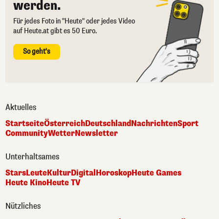
werden.
Für jedes Foto in "Heute" oder jedes Video
auf Heute.at gibt es 50 Euro.
So geht's
Aktuelles
Startseite
Österreich
Deutschland
Nachrichten
Sport
Community
Wetter
Newsletter
Unterhaltsames
Stars
Leute
Kultur
Digital
Horoskop
Heute Games
Heute Kino
Heute TV
Nützliches