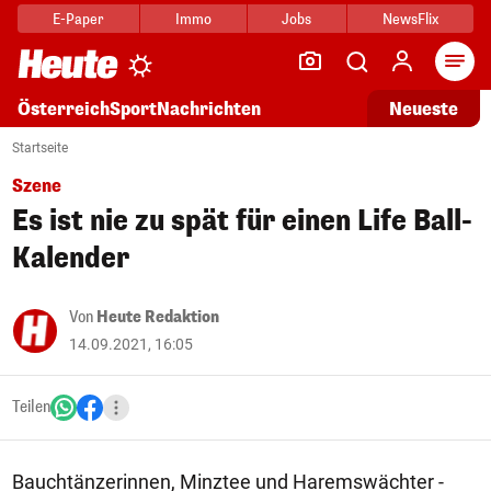
E-Paper
Immo
Jobs
NewsFlix
Arti
Österreich
Sport
Nachrichten
Neueste
Startseite
Szene
Es ist nie zu spät für einen Life Ball-
Kalender
Von
Heute Redaktion
14.09.2021, 16:05
Teilen
Bauchtänzerinnen, Minztee und Haremswächter -