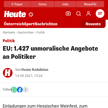
E-Paper
Immo
Jobs
NewsFlix
Arti
Österreich
Sport
Nachrichten
Neueste
Startseite
Nachrichten
Politik
Politik
EU: 1.427 unmoralische Angebote
an Politiker
Von
Heute Redaktion
14.09.2021, 15:24
Teilen
Einladungen zum Hessischen Weinfest, zum