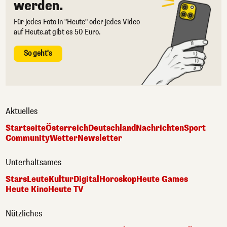
werden.
Für jedes Foto in "Heute" oder jedes Video
auf Heute.at gibt es 50 Euro.
So geht's
Aktuelles
Startseite
Österreich
Deutschland
Nachrichten
Sport
Community
Wetter
Newsletter
Unterhaltsames
Stars
Leute
Kultur
Digital
Horoskop
Heute Games
Heute Kino
Heute TV
Nützliches