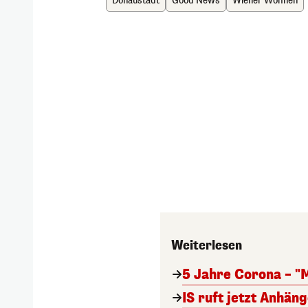
Donaustadt
Good News
Wiener Wohnen
Weiterlesen
5 Jahre Corona – "
IS ruft jetzt Anhän