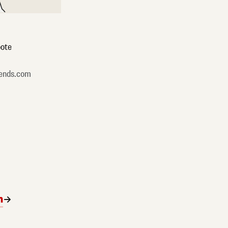
ote
ends.com
n