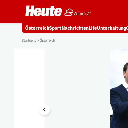
Wien 22°
Österreich
Sport
Nachrichten
Life
Unterhaltung
1/7
Startseite
Österreich