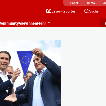
E-Paper
Immo
J
Leser-Reporter
Suchen
Community
Gewinnen
Mehr
i