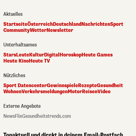
Aktuelles
Startseite
Österreich
Deutschland
Nachrichten
Sport
Community
Wetter
Newsletter
Unterhaltsames
Stars
Leute
Kultur
Digital
Horoskop
Heute Games
Heute Kino
Heute TV
Nützliches
Sport Datencenter
Gewinnspiele
Rezepte
Gesundheit
Wohnen
Verkehrsmeldungen
Motor
Reisen
Video
Externe Angebote
NewsFlix
Gesundheitstrends.com
Topaktuell und direkt in deinem Email-Postfach.