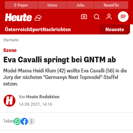
E-Paper
Immo
Jobs
NewsFlix
Arti
Österreich
Sport
Nachrichten
Neueste
Startseite
Szene
Eva Cavalli springt bei GNTM ab
Model-Mama Heidi Klum (42) wollte Eva Cavalli (56) in die
Jury der nächsten "Germanys Next Topmodel"-Staffel
setzen.
Von
Heute Redaktion
14.09.2021, 14:16
Teilen