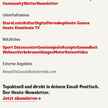
Community
Wetter
Newsletter
Unterhaltsames
Stars
Leute
Kultur
Digital
Horoskop
Heute Games
Heute Kino
Heute TV
Nützliches
Sport Datencenter
Gewinnspiele
Rezepte
Gesundheit
Wohnen
Verkehrsmeldungen
Motor
Reisen
Video
Externe Angebote
NewsFlix
Gesundheitstrends.com
Topaktuell und direkt in deinem Email-Postfach.
Der Heute-Newsletter.
Jetzt abonnieren