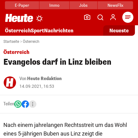
E-Paper
Immo
Jobs
NewsFlix
Arti
Österreich
Sport
Nachrichten
Neueste
Startseite
Österreich
Österreich
Evangelos darf in Linz bleiben
Von
Heute Redaktion
14.09.2021, 16:53
Teilen
Nach einem jahrelangen Rechtsstreit um das Wohl
eines 5-jährigen Buben aus Linz zeigt die