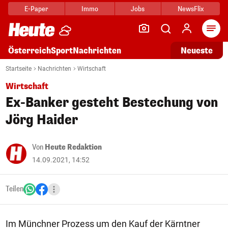
E-Paper
Immo
Jobs
NewsFlix
Arti
Österreich
Sport
Nachrichten
Neueste
Startseite
Nachrichten
Wirtschaft
Wirtschaft
Ex-Banker gesteht Bestechung von
Jörg Haider
Von
Heute Redaktion
14.09.2021, 14:52
Teilen
Im Münchner Prozess um den Kauf der Kärntner