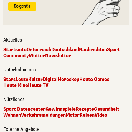
So geht's
Aktuelles
Startseite
Österreich
Deutschland
Nachrichten
Sport
Community
Wetter
Newsletter
Unterhaltsames
Stars
Leute
Kultur
Digital
Horoskop
Heute Games
Heute Kino
Heute TV
Nützliches
Sport Datencenter
Gewinnspiele
Rezepte
Gesundheit
Wohnen
Verkehrsmeldungen
Motor
Reisen
Video
Externe Angebote