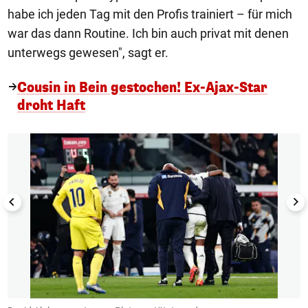
habe ich jeden Tag mit den Profis trainiert – für mich
war das dann Routine. Ich bin auch privat mit denen
unterwegs gewesen", sagt er.
Cousin in Bein gestochen! Ex-Ajax-Star
droht Haft
1/3