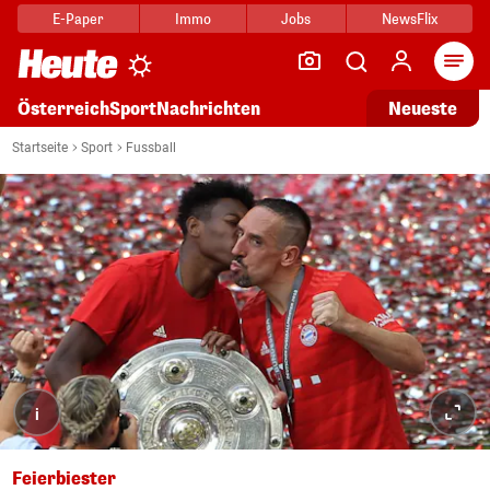
E-Paper
Immo
Jobs
NewsFlix
Arti
Österreich
Sport
Nachrichten
Neueste
Startseite
Sport
Fussball
i
Feierbiester