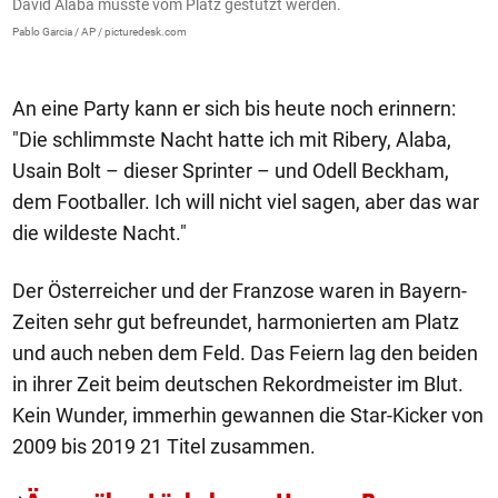
David Alaba musste vom Platz gestützt werden.
B
Pablo Garcia / AP / picturedesk.com
I
An eine Party kann er sich bis heute noch erinnern:
"Die schlimmste Nacht hatte ich mit Ribery, Alaba,
Usain Bolt – dieser Sprinter – und Odell Beckham,
dem Footballer. Ich will nicht viel sagen, aber das war
die wildeste Nacht."
Der Österreicher und der Franzose waren in Bayern-
Zeiten sehr gut befreundet, harmonierten am Platz
und auch neben dem Feld. Das Feiern lag den beiden
in ihrer Zeit beim deutschen Rekordmeister im Blut.
Kein Wunder, immerhin gewannen die Star-Kicker von
2009 bis 2019 21 Titel zusammen.