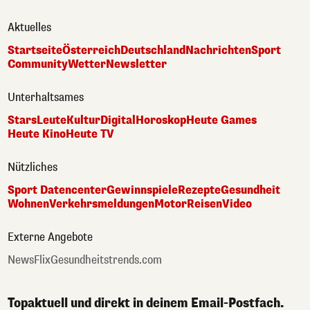
Aktuelles
Startseite
Österreich
Deutschland
Nachrichten
Sport
Community
Wetter
Newsletter
Unterhaltsames
Stars
Leute
Kultur
Digital
Horoskop
Heute Games
Heute Kino
Heute TV
Nützliches
Sport Datencenter
Gewinnspiele
Rezepte
Gesundheit
Wohnen
Verkehrsmeldungen
Motor
Reisen
Video
Externe Angebote
NewsFlix
Gesundheitstrends.com
Topaktuell und direkt in deinem Email-Postfach.