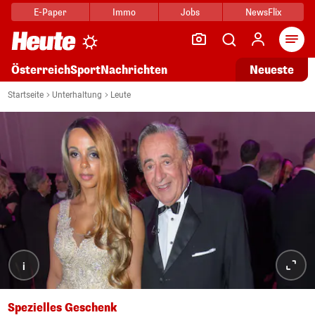
E-Paper
Immo
Jobs
NewsFlix
Arti
Österreich
Sport
Nachrichten
Neueste
Startseite
Unterhaltung
Leute
i
Spezielles Geschenk