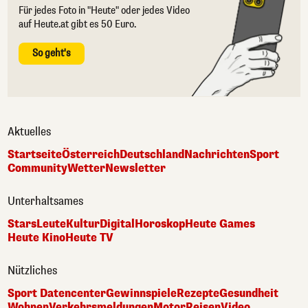
Für jedes Foto in "Heute" oder jedes Video
auf Heute.at gibt es 50 Euro.
So geht's
Aktuelles
Startseite
Österreich
Deutschland
Nachrichten
Sport
Community
Wetter
Newsletter
Unterhaltsames
Stars
Leute
Kultur
Digital
Horoskop
Heute Games
Heute Kino
Heute TV
Nützliches
Sport Datencenter
Gewinnspiele
Rezepte
Gesundheit
Wohnen
Verkehrsmeldungen
Motor
Reisen
Video