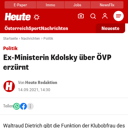
E-Paper
Immo
Jobs
NewsFlix
Arti
Österreich
Sport
Nachrichten
Neueste
Startseite
Nachrichten
Politik
Politik
Ex-Ministerin Kdolsky über ÖVP
erzürnt
Von
Heute Redaktion
14.09.2021, 14:30
Teilen
Waltraud Dietrich gibt die Funktion der Klubobfrau des