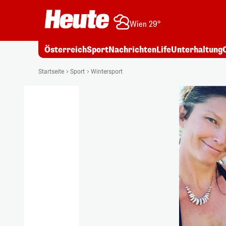
Wien 29°
Österreich
Sport
Nachrichten
Life
Unterhaltung
Startseite
Sport
Wintersport