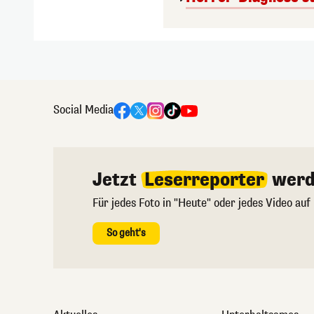
Social Media
Jetzt
Leserreporter
werd
Für jedes Foto in "Heute" oder jedes Video auf
So geht's