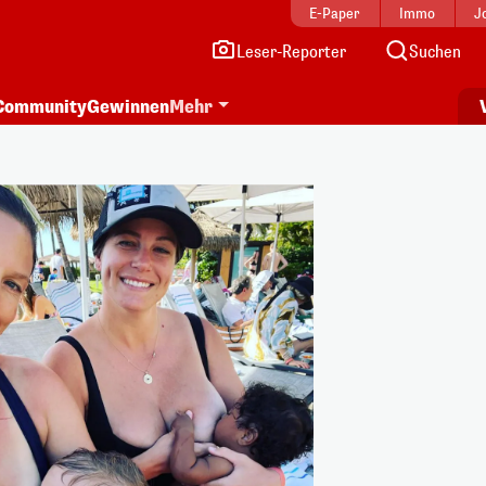
E-Paper
Immo
J
Leser-Reporter
Suchen
Community
Gewinnen
Mehr