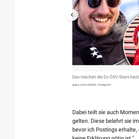
von Martin Bruckner musste sie im
Das machen die Ex-ÖSV-Stars heut
Alexander Wrabetz Platz machen.
gepa, picturedesk, Instagram
Dabei teilt sie auch Momen
gelten. Diese belehrt sie im
bevor ich Postings erhalte, 
keine Erklärung nötig ist."