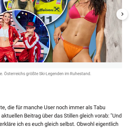
e. Österreichs größte Ski-Legenden im Ruhestand.
Marce
wohl g
Herste
Gepa
te, die für manche User noch immer als Tabu
 aktuellen Beitrag über das Stillen gleich vorab: "Und
erkläre ich es euch gleich selbst. Obwohl eigentlich