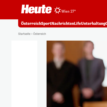
Wien 27°
Österreich
Sport
Nachrichten
Life
Unterhaltung
Startseite
Österreich