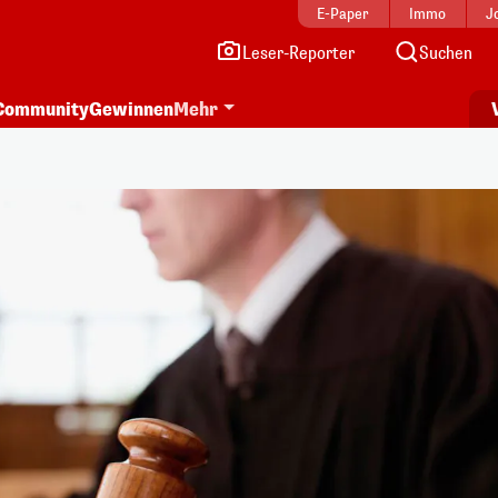
E-Paper
Immo
J
Leser-Reporter
Suchen
Community
Gewinnen
Mehr