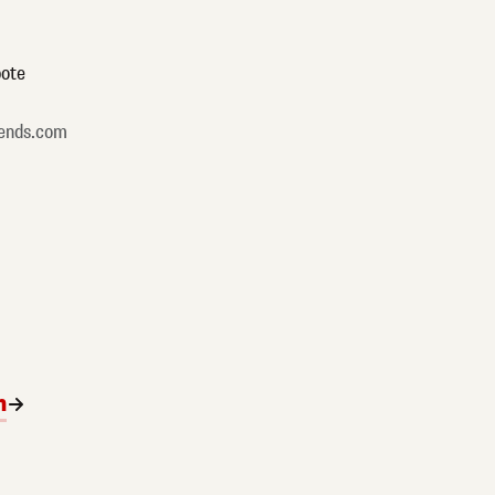
ote
ends.com
n