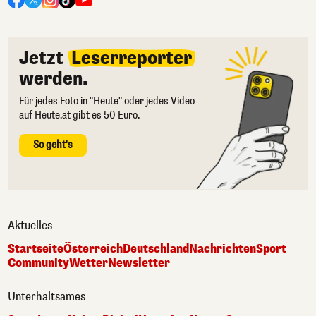
Jetzt
Leserreporter
werden.
Für jedes Foto in "Heute" oder jedes Video
auf Heute.at gibt es 50 Euro.
So geht's
Aktuelles
Startseite
Österreich
Deutschland
Nachrichten
Sport
Community
Wetter
Newsletter
Unterhaltsames