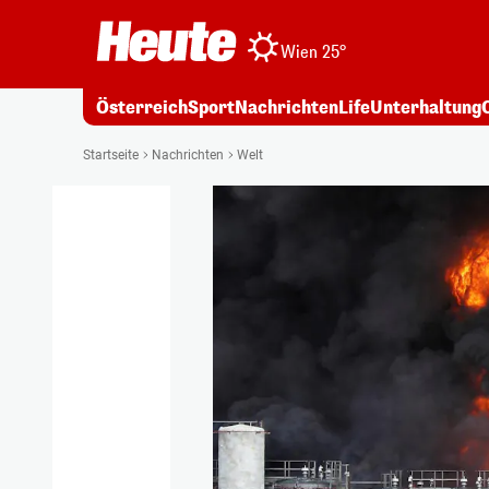
Wien 25°
Österreich
Sport
Nachrichten
Life
Unterhaltung
Startseite
Nachrichten
Welt