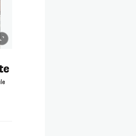
te
le