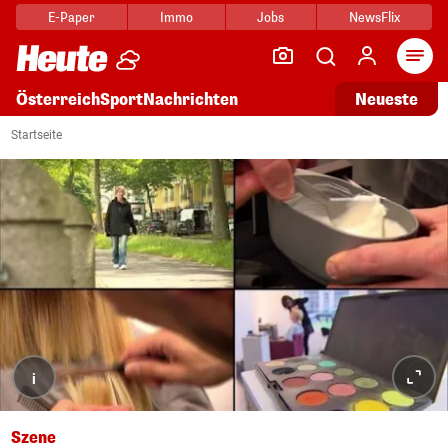
E-Paper
Immo
Jobs
NewsFlix
Arti
Österreich
Sport
Nachrichten
Neueste
Startseite
i
Szene