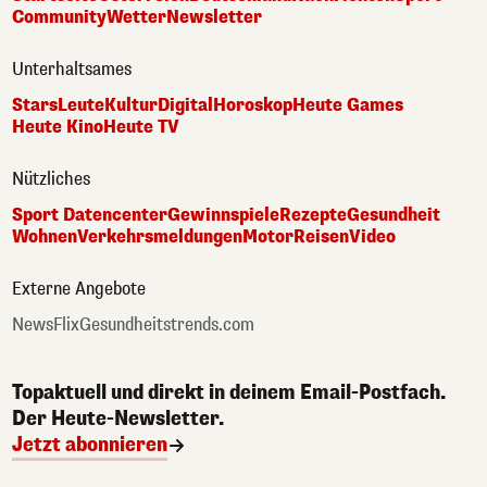
Community
Wetter
Newsletter
Unterhaltsames
Stars
Leute
Kultur
Digital
Horoskop
Heute Games
Heute Kino
Heute TV
Nützliches
Sport Datencenter
Gewinnspiele
Rezepte
Gesundheit
Wohnen
Verkehrsmeldungen
Motor
Reisen
Video
Externe Angebote
NewsFlix
Gesundheitstrends.com
Topaktuell und direkt in deinem Email-Postfach.
Der Heute-Newsletter.
Jetzt abonnieren