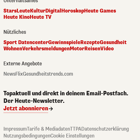
Unterhaltsames
Stars
Leute
Kultur
Digital
Horoskop
Heute Games
Heute Kino
Heute TV
Nützliches
Sport Datencenter
Gewinnspiele
Rezepte
Gesundheit
Wohnen
Verkehrsmeldungen
Motor
Reisen
Video
Externe Angebote
NewsFlix
Gesundheitstrends.com
Topaktuell und direkt in deinem Email-Postfach.
Der Heute-Newsletter.
Jetzt abonnieren
Impressum
Tarife & Mediadaten
TTPA
Datenschutzerklärung
Nutzungsbedingungen
Cookie Einstellungen