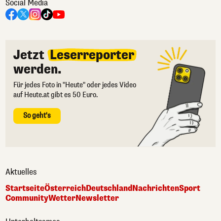
Social Media
Jetzt
Leserreporter
werden.
Für jedes Foto in "Heute" oder jedes Video
auf Heute.at gibt es 50 Euro.
So geht's
Aktuelles
Startseite
Österreich
Deutschland
Nachrichten
Sport
Community
Wetter
Newsletter