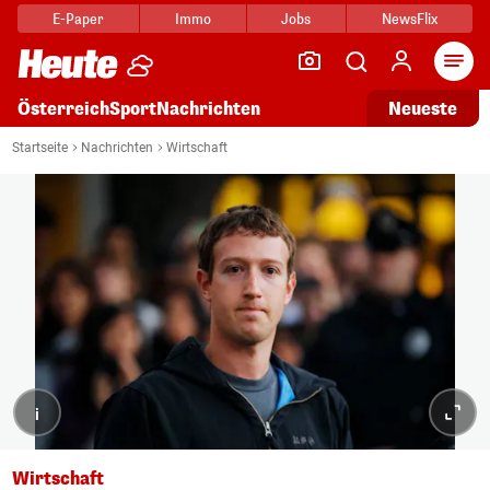
E-Paper
Immo
Jobs
NewsFlix
Arti
Österreich
Sport
Nachrichten
Neueste
Startseite
Nachrichten
Wirtschaft
i
Wirtschaft