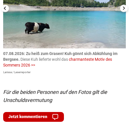
ch
07.08.2026: Zu heiß zum Grasen! Kuh gönnt sich Abkühlung im
0
Bergsee.
Diese Kuh lieferte wohl das
charmanteste Motiv des
S
Sommers 2026 >>
a
>
Larissa / Leserreporter
zV
Für die beiden Personen auf den Fotos gilt die
Unschuldsvermutung
Jetzt kommentieren