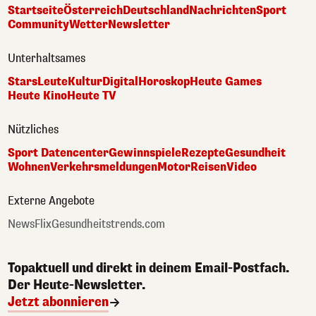
Startseite
Österreich
Deutschland
Nachrichten
Sport
Community
Wetter
Newsletter
Unterhaltsames
Stars
Leute
Kultur
Digital
Horoskop
Heute Games
Heute Kino
Heute TV
Nützliches
Sport Datencenter
Gewinnspiele
Rezepte
Gesundheit
Wohnen
Verkehrsmeldungen
Motor
Reisen
Video
Externe Angebote
NewsFlix
Gesundheitstrends.com
Topaktuell und direkt in deinem Email-Postfach.
Der Heute-Newsletter.
Jetzt abonnieren