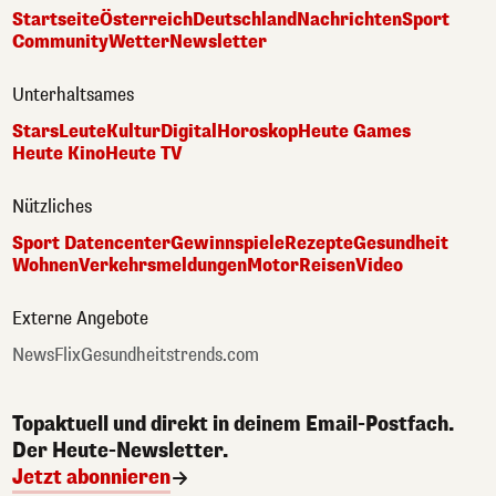
Startseite
Österreich
Deutschland
Nachrichten
Sport
Community
Wetter
Newsletter
Unterhaltsames
Stars
Leute
Kultur
Digital
Horoskop
Heute Games
Heute Kino
Heute TV
Nützliches
Sport Datencenter
Gewinnspiele
Rezepte
Gesundheit
Wohnen
Verkehrsmeldungen
Motor
Reisen
Video
Externe Angebote
NewsFlix
Gesundheitstrends.com
Topaktuell und direkt in deinem Email-Postfach.
Der Heute-Newsletter.
Jetzt abonnieren