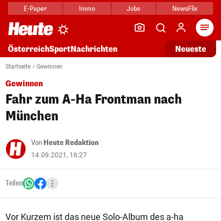
E-Paper
Immo
Jobs
NewsFlix
Arti
Österreich
Sport
Nachrichten
Neueste
Startseite
Gewinnen
Gewinnen
Fahr zum A-Ha Frontman nach
München
Von
Heute Redaktion
14.09.2021, 16:27
Teilen
Vor Kurzem ist das neue Solo-Album des a-ha