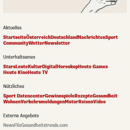
Aktuelles
Startseite
Österreich
Deutschland
Nachrichten
Sport
Community
Wetter
Newsletter
Unterhaltsames
Stars
Leute
Kultur
Digital
Horoskop
Heute Games
Heute Kino
Heute TV
Nützliches
Sport Datencenter
Gewinnspiele
Rezepte
Gesundheit
Wohnen
Verkehrsmeldungen
Motor
Reisen
Video
Externe Angebote
NewsFlix
Gesundheitstrends.com