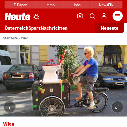
E-Paper
Immo
Jobs
NewsFlix
Arti
Österreich
Sport
Nachrichten
Neueste
Startseite
Wien
i
Wien