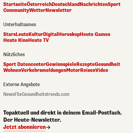
Startseite
Österreich
Deutschland
Nachrichten
Sport
Community
Wetter
Newsletter
Unterhaltsames
Stars
Leute
Kultur
Digital
Horoskop
Heute Games
Heute Kino
Heute TV
Nützliches
Sport Datencenter
Gewinnspiele
Rezepte
Gesundheit
Wohnen
Verkehrsmeldungen
Motor
Reisen
Video
Externe Angebote
NewsFlix
Gesundheitstrends.com
Topaktuell und direkt in deinem Email-Postfach.
Der Heute-Newsletter.
Jetzt abonnieren