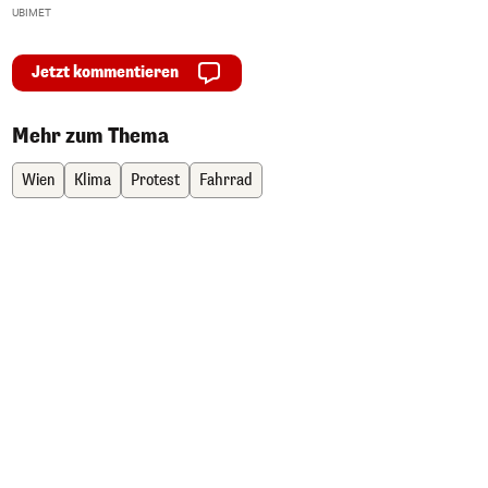
UBIMET
Ge
Jetzt kommentieren
Mehr zum Thema
Wien
Klima
Protest
Fahrrad