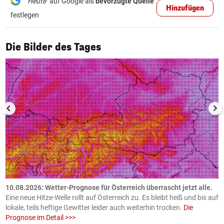
"Heute"
auf Google als
bevorzugte Quelle
Hinzufügen
festlegen
1/50
Die Bilder des Tages
10.08.2026: Wetter-Prognose für Österreich überrascht jetzt alle.
0
e
Eine neue Hitze-Welle rollt auf Österreich zu. Es bleibt heiß und bis auf
z
h
lokale, teils heftige Gewitter leider auch weiterhin trocken.
Die
o
Prognose im Detail >>>
m