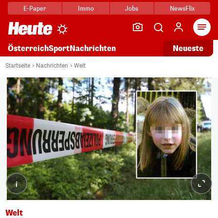
E-Paper
Immo
Jobs
NewsFlix
Arti
Österreich
Sport
Nachrichten
Neueste
Startseite
Nachrichten
Welt
i
Welt