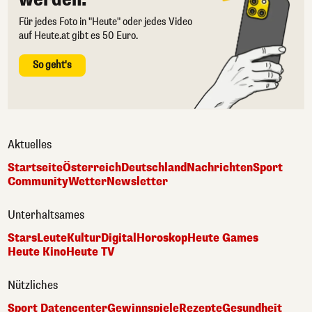
Für jedes Foto in "Heute" oder jedes Video
auf Heute.at gibt es 50 Euro.
So geht's
Aktuelles
Startseite
Österreich
Deutschland
Nachrichten
Sport
Community
Wetter
Newsletter
Unterhaltsames
Stars
Leute
Kultur
Digital
Horoskop
Heute Games
Heute Kino
Heute TV
Nützliches
Sport Datencenter
Gewinnspiele
Rezepte
Gesundheit