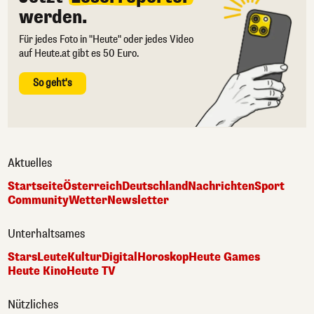
werden.
Für jedes Foto in "Heute" oder jedes Video
auf Heute.at gibt es 50 Euro.
So geht's
Aktuelles
Startseite
Österreich
Deutschland
Nachrichten
Sport
Community
Wetter
Newsletter
Unterhaltsames
Stars
Leute
Kultur
Digital
Horoskop
Heute Games
Heute Kino
Heute TV
Nützliches