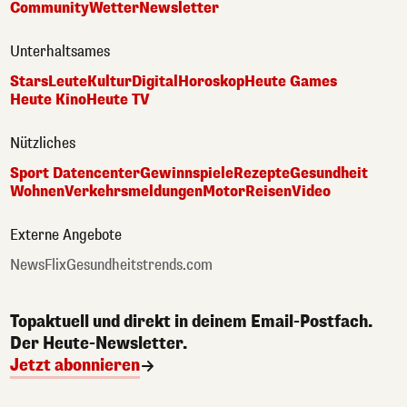
Community
Wetter
Newsletter
Unterhaltsames
Stars
Leute
Kultur
Digital
Horoskop
Heute Games
Heute Kino
Heute TV
Nützliches
Sport Datencenter
Gewinnspiele
Rezepte
Gesundheit
Wohnen
Verkehrsmeldungen
Motor
Reisen
Video
Externe Angebote
NewsFlix
Gesundheitstrends.com
Topaktuell und direkt in deinem Email-Postfach.
Der Heute-Newsletter.
Jetzt abonnieren