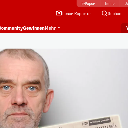
E-Paper
Immo
J
Leser-Reporter
Suchen
Community
Gewinnen
Mehr