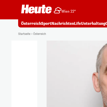
Wien 22°
Österreich
Sport
Nachrichten
Life
Unterhaltung
Startseite
Österreich