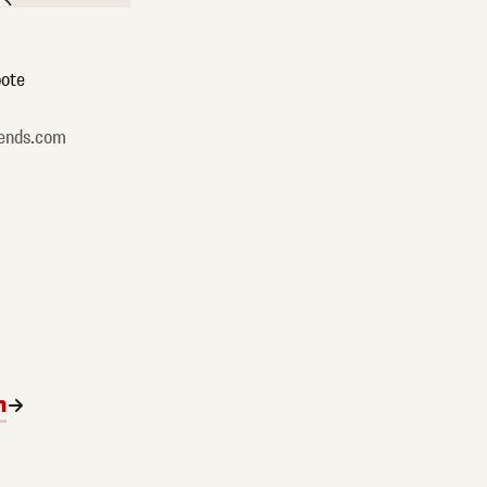
ote
ends.com
n