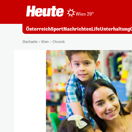
Wien 29°
Österreich
Sport
Nachrichten
Life
Unterhaltung
Startseite
Wien
Chronik