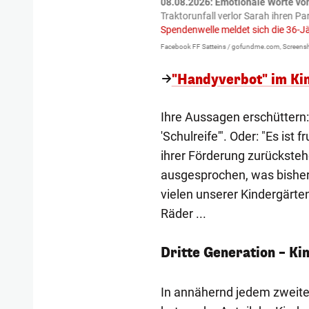
tzte.
Zu einem tragischen
08.08.2026: Emotionale Worte vo
igen gekommen.
Bei einem Frontal-
Traktorunfall verlor Sarah ihren Pa
Spendenwelle meldet sich die 36-J
Facebook FF Satteins / gofundme.com, Screensh
"Handyverbot" im Kin
Ihre Aussagen erschüttern: 
'Schulreife'". Oder: "Es ist 
ihrer Förderung zurückste
ausgesprochen, was bisher 
vielen unserer Kindergärt
Räder ...
Dritte Generation – Kin
In annähernd jedem zweite