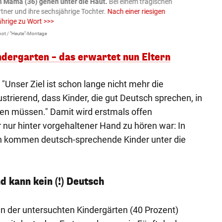
n Mama (36) gehen unter die Haut.
Bei einem tragischen
07.08
rtner und ihre sechsjährige Tochter.
Nach einer riesigen
charm
ährige zu Wort >>>
Larissa 
ot / "Heute"-Montage
dergarten – das erwartet nun Eltern
"Unser Ziel ist schon lange nicht mehr die
frustrierend, dass Kinder, die gut Deutsch sprechen, in
hen müssen." Damit wird erstmals offen
nur hinter vorgehaltener Hand zu hören war: In
en kommen deutsch-sprechende Kinder unter die
d kann kein (!) Deutsch
n der untersuchten Kindergärten (40 Prozent)