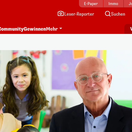
E-Paper
Immo
J
Leser-Reporter
Suchen
Community
Gewinnen
Mehr