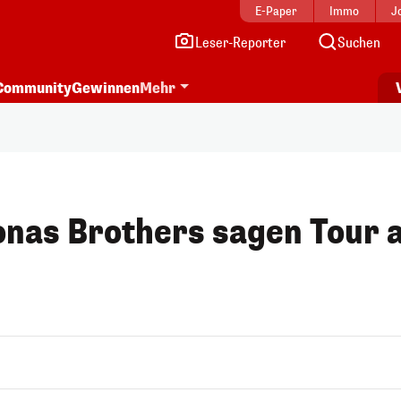
E-Paper
Immo
J
Leser-Reporter
Suchen
Community
Gewinnen
Mehr
Jonas Brothers sagen Tour 