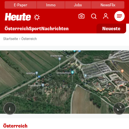
E-Paper
Immo
Jobs
NewsFlix
Arti
Österreich
Sport
Nachrichten
Neueste
Startseite
Österreich
i
Österreich