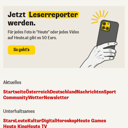
Jetzt
Leserreporter
werden.
Für jedes Foto in "Heute" oder jedes Video
auf Heute.at gibt es 50 Euro.
So geht's
Aktuelles
Startseite
Österreich
Deutschland
Nachrichten
Sport
Community
Wetter
Newsletter
Unterhaltsames
Stars
Leute
Kultur
Digital
Horoskop
Heute Games
Heute Kino
Heute TV