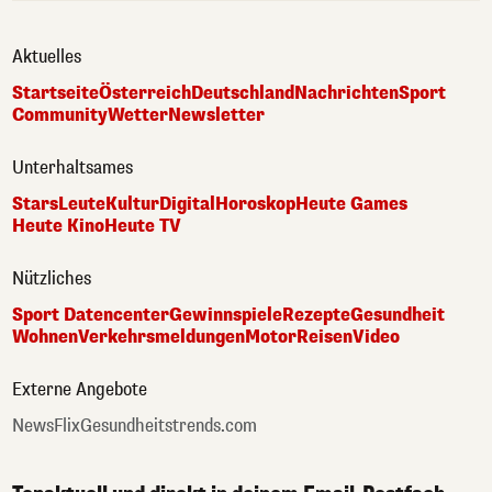
Aktuelles
Startseite
Österreich
Deutschland
Nachrichten
Sport
Community
Wetter
Newsletter
Unterhaltsames
Stars
Leute
Kultur
Digital
Horoskop
Heute Games
Heute Kino
Heute TV
Nützliches
Sport Datencenter
Gewinnspiele
Rezepte
Gesundheit
Wohnen
Verkehrsmeldungen
Motor
Reisen
Video
Externe Angebote
NewsFlix
Gesundheitstrends.com