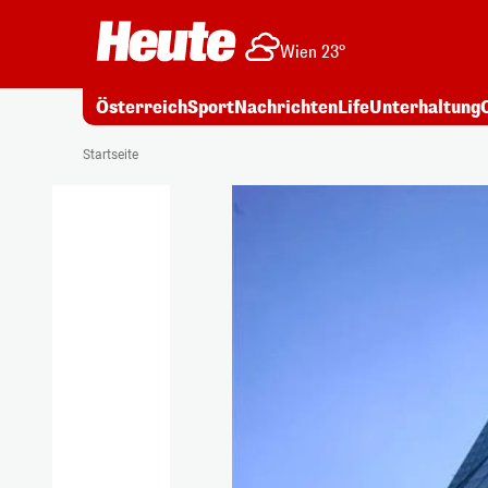
Wien 23°
Österreich
Sport
Nachrichten
Life
Unterhaltung
Startseite