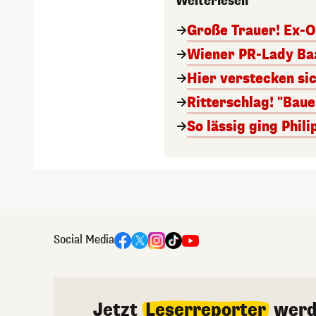
Weiterlesen
Große Trauer! Ex-O
Wiener PR-Lady Baa
Hier verstecken si
Ritterschlag! "Bau
So lässig ging Phi
Social Media
Jetzt
Leserreporter
werd