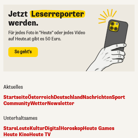
Jetzt
Leserreporter
werden.
Für jedes Foto in "Heute" oder jedes Video
auf Heute.at gibt es 50 Euro.
So geht's
Aktuelles
Startseite
Österreich
Deutschland
Nachrichten
Sport
Community
Wetter
Newsletter
Unterhaltsames
Stars
Leute
Kultur
Digital
Horoskop
Heute Games
Heute Kino
Heute TV