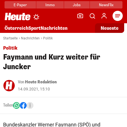
E-Paper
Immo
Jobs
NewsFlix
Arti
Österreich
Sport
Nachrichten
Neueste
Startseite
Nachrichten
Politik
Politik
Faymann und Kurz weiter für
Juncker
Von
Heute Redaktion
14.09.2021, 15:10
Teilen
Bundeskanzler Werner Faymann (SPÖ) und