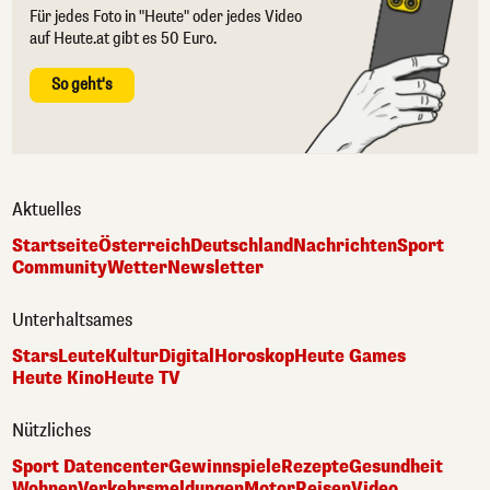
Für jedes Foto in "Heute" oder jedes Video
auf Heute.at gibt es 50 Euro.
So geht's
Aktuelles
Startseite
Österreich
Deutschland
Nachrichten
Sport
Community
Wetter
Newsletter
Unterhaltsames
Stars
Leute
Kultur
Digital
Horoskop
Heute Games
Heute Kino
Heute TV
Nützliches
Sport Datencenter
Gewinnspiele
Rezepte
Gesundheit
Wohnen
Verkehrsmeldungen
Motor
Reisen
Video