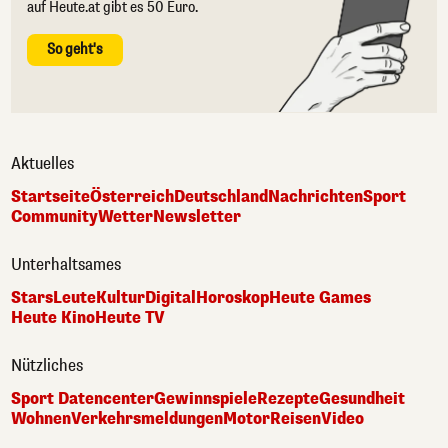
auf Heute.at gibt es 50 Euro.
So geht's
Aktuelles
Startseite
Österreich
Deutschland
Nachrichten
Sport
Community
Wetter
Newsletter
Unterhaltsames
Stars
Leute
Kultur
Digital
Horoskop
Heute Games
Heute Kino
Heute TV
Nützliches
Sport Datencenter
Gewinnspiele
Rezepte
Gesundheit
Wohnen
Verkehrsmeldungen
Motor
Reisen
Video