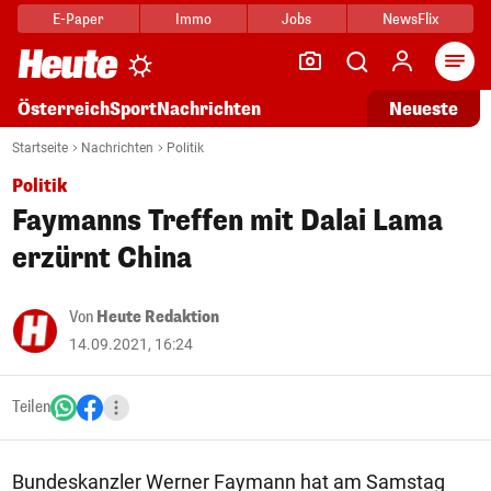
E-Paper
Immo
Jobs
NewsFlix
Arti
Österreich
Sport
Nachrichten
Neueste
Startseite
Nachrichten
Politik
Politik
Faymanns Treffen mit Dalai Lama
erzürnt China
Von
Heute Redaktion
14.09.2021, 16:24
Teilen
Bundeskanzler Werner Faymann hat am Samstag