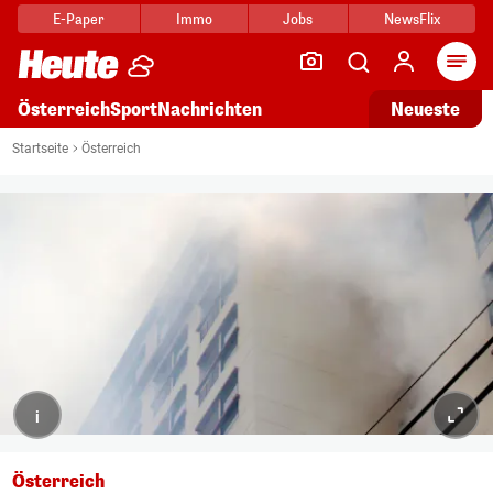
E-Paper
Immo
Jobs
NewsFlix
Arti
Österreich
Sport
Nachrichten
Neueste
Startseite
Österreich
i
Österreich