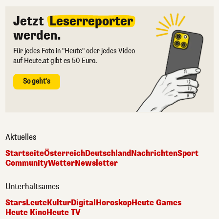
Jetzt
Leserreporter
werden.
Für jedes Foto in "Heute" oder jedes Video
auf Heute.at gibt es 50 Euro.
So geht's
Aktuelles
Startseite
Österreich
Deutschland
Nachrichten
Sport
Community
Wetter
Newsletter
Unterhaltsames
Stars
Leute
Kultur
Digital
Horoskop
Heute Games
Heute Kino
Heute TV