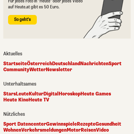
Für jedes Foto in "Heute" oder jedes Video
auf Heute.at gibt es 50 Euro.
So geht's
Aktuelles
Startseite
Österreich
Deutschland
Nachrichten
Sport
Community
Wetter
Newsletter
Unterhaltsames
Stars
Leute
Kultur
Digital
Horoskop
Heute Games
Heute Kino
Heute TV
Nützliches
Sport Datencenter
Gewinnspiele
Rezepte
Gesundheit
Wohnen
Verkehrsmeldungen
Motor
Reisen
Video