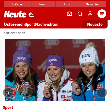
E-Paper
Immo
Jobs
NewsFlix
Arti
Österreich
Sport
Nachrichten
Neueste
Startseite
Sport
i
Sport