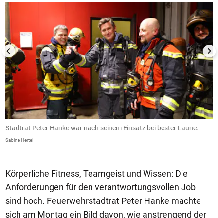
Stadtrat Peter Hanke war nach seinem Einsatz bei bester Laune.
S
Sabine Hertel
Sa
Körperliche Fitness, Teamgeist und Wissen: Die
Anforderungen für den verantwortungsvollen Job
sind hoch. Feuerwehrstadtrat Peter Hanke machte
sich am Montag ein Bild davon, wie anstrengend der