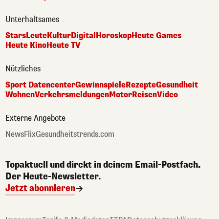
Unterhaltsames
Stars
Leute
Kultur
Digital
Horoskop
Heute Games
Heute Kino
Heute TV
Nützliches
Sport Datencenter
Gewinnspiele
Rezepte
Gesundheit
Wohnen
Verkehrsmeldungen
Motor
Reisen
Video
Externe Angebote
NewsFlix
Gesundheitstrends.com
Topaktuell und direkt in deinem Email-Postfach.
Der Heute-Newsletter.
Jetzt abonnieren