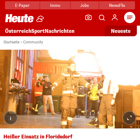
E-Paper
Immo
Jobs
NewsFlix
Arti
Österreich
Sport
Nachrichten
Neueste
Startseite
Community
i
Heißer Einsatz in Floridsdorf