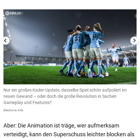
ur
Nur ein großes Kader-Update, dasselbe Spiel schön aufpoliert im
D
neuen Gewand – oder doch die große Revolution in Sachen
E
Gameplay und Features?
R
Electronic Arts
El
Aber: Die Animation ist träge, wer aufmerksam
verteidigt, kann den Superschuss leichter blocken als