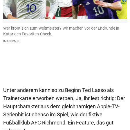
Wer krönt sich zum Weltmeister? Wir machen vor der Endrunde in
1
te
Katar den Favoriten-Check.
d
N
IMAGO/MIS
K
I
Unter anderem kann so zu Beginn Ted Lasso als
Trainerkarte erworben werben. Ja, ihr lest richtig: Der
Hauptcharakter aus dem gleichnamigen Apple-TV-
Serienhit ist ebenso im Spiel, wie der fiktive
Fußballklub AFC Richmond. Ein Feature, das gut