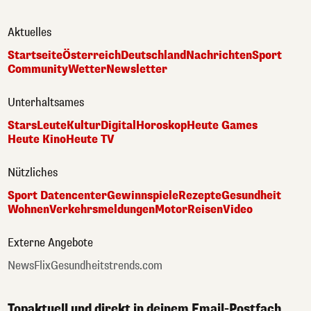
Aktuelles
Startseite
Österreich
Deutschland
Nachrichten
Sport
Community
Wetter
Newsletter
Unterhaltsames
Stars
Leute
Kultur
Digital
Horoskop
Heute Games
Heute Kino
Heute TV
Nützliches
Sport Datencenter
Gewinnspiele
Rezepte
Gesundheit
Wohnen
Verkehrsmeldungen
Motor
Reisen
Video
Externe Angebote
NewsFlix
Gesundheitstrends.com
Topaktuell und direkt in deinem Email-Postfach.