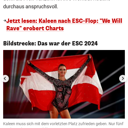
durchaus anspruchsvoll.
Jetzt lesen: Kaleen nach ESC-Flop: "We Will
Rave" erobert Charts
1/3
Bildstrecke: Das war der ESC 2024
Kaleen muss sich mit dem vorletzten Platz zufrieden geben. Nur fünf
G