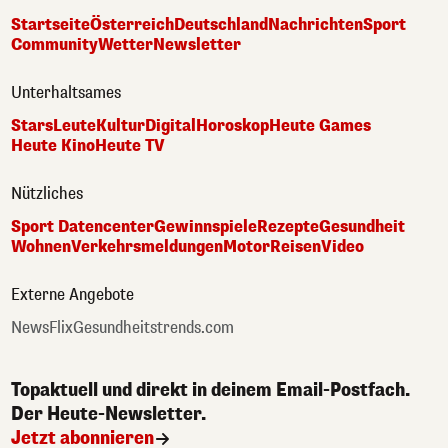
Startseite
Österreich
Deutschland
Nachrichten
Sport
Community
Wetter
Newsletter
Unterhaltsames
Stars
Leute
Kultur
Digital
Horoskop
Heute Games
Heute Kino
Heute TV
Nützliches
Sport Datencenter
Gewinnspiele
Rezepte
Gesundheit
Wohnen
Verkehrsmeldungen
Motor
Reisen
Video
Externe Angebote
NewsFlix
Gesundheitstrends.com
Topaktuell und direkt in deinem Email-Postfach.
Der Heute-Newsletter.
Jetzt abonnieren