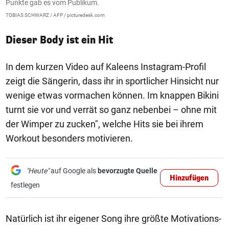
Punkte gab es vom Publikum.
P
TOBIAS SCHWARZ / AFP / picturedesk.com
Je
Dieser Body ist ein Hit
In dem kurzen Video auf Kaleens Instagram-Profil
zeigt die Sängerin, dass ihr in sportlicher Hinsicht nur
wenige etwas vormachen können. Im knappen Bikini
turnt sie vor und verrät so ganz nebenbei – ohne mit
der Wimper zu zucken", welche Hits sie bei ihrem
Workout besonders motivieren.
"Heute"
auf Google als
bevorzugte Quelle
Hinzufügen
festlegen
Natürlich ist ihr eigener Song ihre größte Motivations-