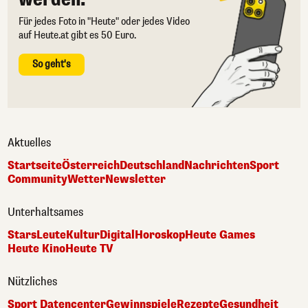
Für jedes Foto in "Heute" oder jedes Video
auf Heute.at gibt es 50 Euro.
So geht's
Aktuelles
Startseite
Österreich
Deutschland
Nachrichten
Sport
Community
Wetter
Newsletter
Unterhaltsames
Stars
Leute
Kultur
Digital
Horoskop
Heute Games
Heute Kino
Heute TV
Nützliches
Sport Datencenter
Gewinnspiele
Rezepte
Gesundheit