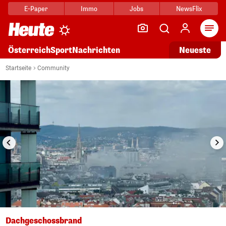
E-Paper
Immo
Jobs
NewsFlix
Arti
Österreich
Sport
Nachrichten
Neueste
i
1/22
Startseite
Community
Dachgeschossbrand