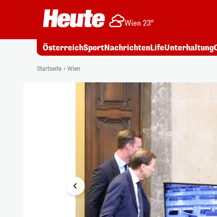
Wien 23°
Österreich
Sport
Nachrichten
Life
Unterhaltung
1/18
Startseite
Wien