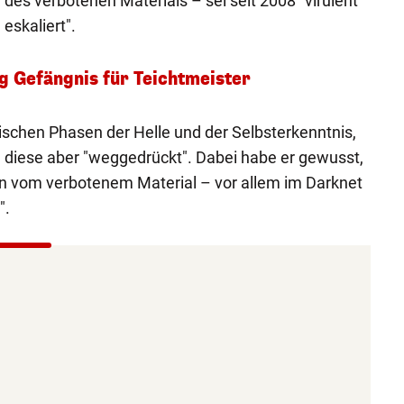
des verbotenen Materials – sei seit 2008 "virulent
skaliert".
ag Gefängnis für Teichtmeister
schen Phasen der Helle und der Selbsterkenntnis,
t, diese aber "weggedrückt". Dabei habe er gewusst,
n vom verbotenem Material – vor allem im Darknet
".