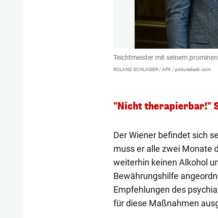
 verteidigt.
Teichtmeister mit seinem promine
ROLAND SCHLAGER / APA / picturedesk.com
"Nicht therapierbar!" 
Der Wiener befindet sich s
muss er alle zwei Monate 
weiterhin keinen Alkohol 
Bewährungshilfe angeordne
Empfehlungen des psychiat
für diese Maßnahmen ausg