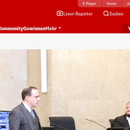
E-Paper
Immo
J
Leser-Reporter
Suchen
Community
Gewinnen
Mehr
i