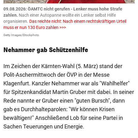
09.08.2026: ÖAMTC nicht gerufen - Lenker muss hohe Strafe
0
en
zahlen.
Nach einer Autopanne wollte ein Lenker selbst Hilfe
H
organisieren.
Das reichte nicht: Nach einem rechtskräftigen Urteil
u
muss er nun 130 Euro zahlen >>>
m
Getty Images/iStockphoto
Fa
Nehammer gab Schützenhilfe
Im Zeichen der Kärnten-Wahl (5. März) stand der
Polit-Aschermittwoch der ÖVP in der Messe
Klagenfurt. Kanzler Nehammer war als "Wahlhelfer"
für Spitzenkandidat Martin Gruber mit dabei. In seiner
Rede nannte er Gruber einen "guten Bursch", dann
gab es Durchhalteparolen: "Wir können Krisen
bewältigen!" Anschließend Lob für seine Partei in
Sachen Teuerungen und Energie.