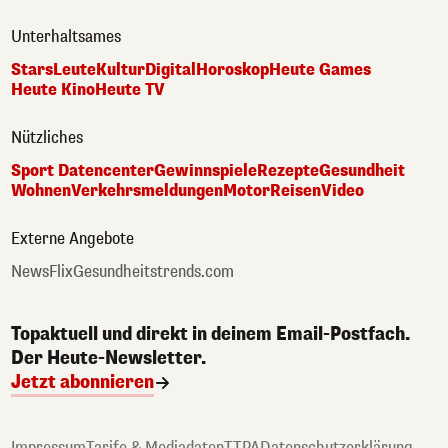
Unterhaltsames
Stars
Leute
Kultur
Digital
Horoskop
Heute Games
Heute Kino
Heute TV
Nützliches
Sport Datencenter
Gewinnspiele
Rezepte
Gesundheit
Wohnen
Verkehrsmeldungen
Motor
Reisen
Video
Externe Angebote
NewsFlix
Gesundheitstrends.com
Topaktuell und direkt in deinem Email-Postfach.
Der Heute-Newsletter.
Jetzt abonnieren
Impressum
Tarife & Mediadaten
TTPA
Datenschutzerklärung