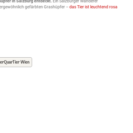
üpfer in Salzburg entdeckt.
Ein Salzburger Wanderer
05.08
ußergewöhnlich gefärbten Grashüpfer –
das Tier ist leuchtend rosa
schlie
APA-Imag
ierQuarTier Wien