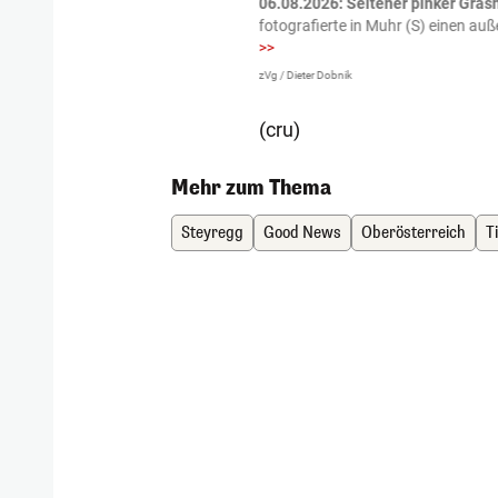
tzte.
Zu einem tragischen
06.08.2026: Seltener pinker Grash
igen gekommen.
Bei einem Frontal-
fotografierte in Muhr (S) einen a
>>
zVg / Dieter Dobnik
(cru)
Mehr zum Thema
Steyregg
Good News
Oberösterreich
T