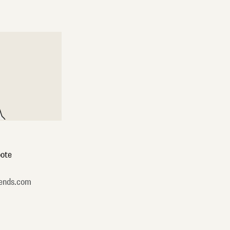
ote
ends.com