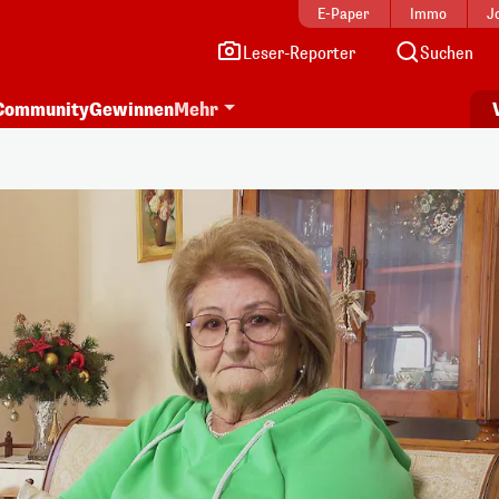
E-Paper
Immo
J
Leser-Reporter
Suchen
Community
Gewinnen
Mehr