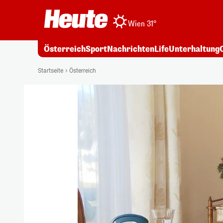
Wien 31°
Österreich
Sport
Nachrichten
Life
Unterhaltung
Startseite
Österreich