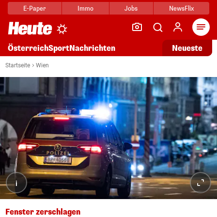
E-Paper
Immo
Jobs
NewsFlix
Arti
Österreich
Sport
Nachrichten
Neueste
Startseite
Wien
i
Fenster zerschlagen