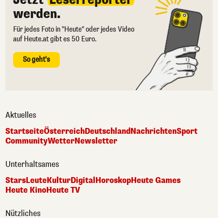
werden.
Für jedes Foto in "Heute" oder jedes Video
auf Heute.at gibt es 50 Euro.
So geht's
Aktuelles
Startseite
Österreich
Deutschland
Nachrichten
Sport
Community
Wetter
Newsletter
Unterhaltsames
Stars
Leute
Kultur
Digital
Horoskop
Heute Games
Heute Kino
Heute TV
Nützliches