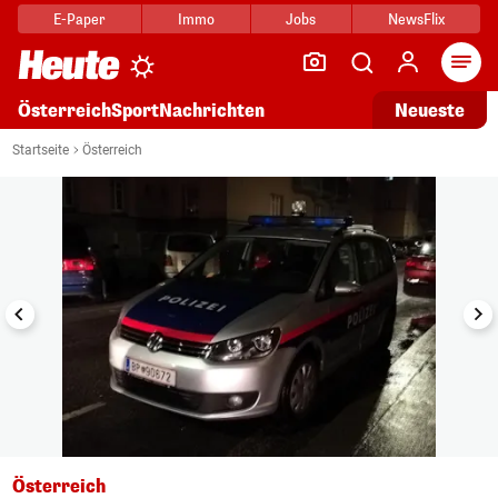
E-Paper
Immo
Jobs
NewsFlix
Arti
Österreich
Sport
Nachrichten
Neueste
i
1/6
Startseite
Österreich
Österreich