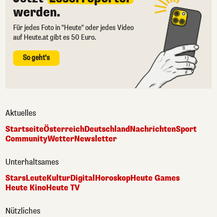
werden.
Für jedes Foto in "Heute" oder jedes Video
auf Heute.at gibt es 50 Euro.
So geht's
Aktuelles
Startseite
Österreich
Deutschland
Nachrichten
Sport
Community
Wetter
Newsletter
Unterhaltsames
Stars
Leute
Kultur
Digital
Horoskop
Heute Games
Heute Kino
Heute TV
Nützliches