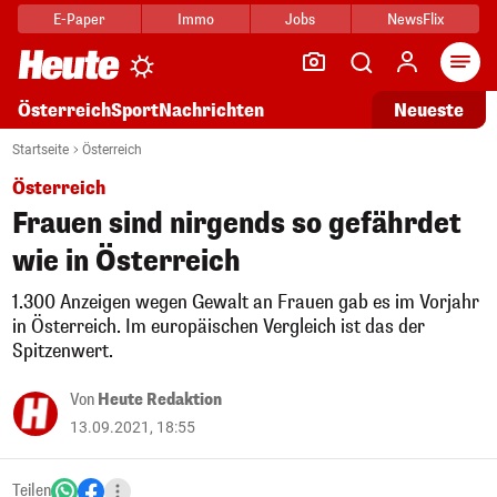
E-Paper
Immo
Jobs
NewsFlix
Arti
Österreich
Sport
Nachrichten
Neueste
Startseite
Österreich
Österreich
Frauen sind nirgends so gefährdet
wie in Österreich
1.300 Anzeigen wegen Gewalt an Frauen gab es im Vorjahr
in Österreich. Im europäischen Vergleich ist das der
Spitzenwert.
Von
Heute Redaktion
13.09.2021, 18:55
Teilen