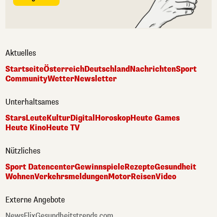
Aktuelles
Startseite
Österreich
Deutschland
Nachrichten
Sport
Community
Wetter
Newsletter
Unterhaltsames
Stars
Leute
Kultur
Digital
Horoskop
Heute Games
Heute Kino
Heute TV
Nützliches
Sport Datencenter
Gewinnspiele
Rezepte
Gesundheit
Wohnen
Verkehrsmeldungen
Motor
Reisen
Video
Externe Angebote
NewsFlix
Gesundheitstrends.com