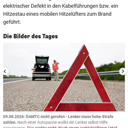
elektrischer Defekt in den Kabelführungen bzw. ein
Hitzestau eines mobilen Hitzelüfters zum Brand
geführt.
1/50
Die Bilder des Tages
09.08.2026: ÖAMTC nicht gerufen - Lenker muss hohe Strafe
0
en
zahlen.
Nach einer Autopanne wollte ein Lenker selbst Hilfe
H
organisieren.
Das reichte nicht: Nach einem rechtskräftigen Urteil
u