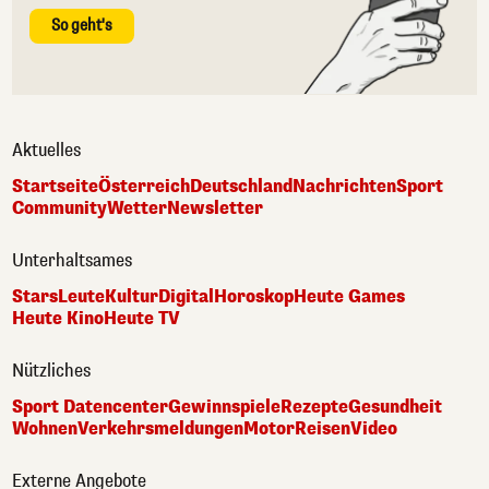
So geht's
Aktuelles
Startseite
Österreich
Deutschland
Nachrichten
Sport
Community
Wetter
Newsletter
Unterhaltsames
Stars
Leute
Kultur
Digital
Horoskop
Heute Games
Heute Kino
Heute TV
Nützliches
Sport Datencenter
Gewinnspiele
Rezepte
Gesundheit
Wohnen
Verkehrsmeldungen
Motor
Reisen
Video
Externe Angebote