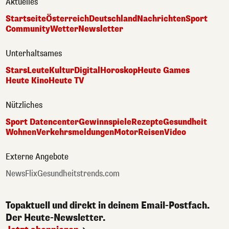
Aktuelles
Startseite
Österreich
Deutschland
Nachrichten
Sport
Community
Wetter
Newsletter
Unterhaltsames
Stars
Leute
Kultur
Digital
Horoskop
Heute Games
Heute Kino
Heute TV
Nützliches
Sport Datencenter
Gewinnspiele
Rezepte
Gesundheit
Wohnen
Verkehrsmeldungen
Motor
Reisen
Video
Externe Angebote
NewsFlix
Gesundheitstrends.com
Topaktuell und direkt in deinem Email-Postfach.
Der Heute-Newsletter.