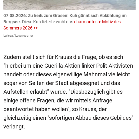
ch
07.08.2026: Zu heiß zum Grasen! Kuh gönnt sich Abkühlung im
0
Bergsee.
Diese Kuh lieferte wohl das
charmanteste Motiv des
S
Sommers 2026 >>
a
>
Larissa / Leserreporter
zV
Zudem stellt sich für Krauss die Frage, ob es sich
"hierbei um eine Guerilla-Aktion linker Polit-Aktivisten
handelt oder dieses eigenwillige Mahnmal vielleicht
sogar von Seiten der Stadt abgesegnet und das
Aufstellen erlaubt" wurde. "Diesbezüglich gibt es
einige offene Fragen, die wir mittels Anfrage
beantwortet haben wollen", so Krauss, der
gleichzeitig einen "sofortigen Abbau dieses Gebildes"
verlangt.