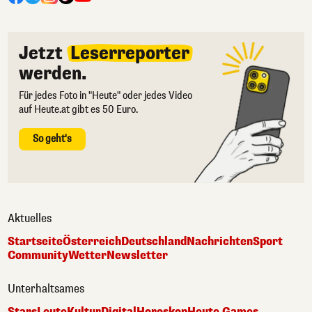
Jetzt
Leserreporter
werden.
Für jedes Foto in "Heute" oder jedes Video
auf Heute.at gibt es 50 Euro.
So geht's
Aktuelles
Startseite
Österreich
Deutschland
Nachrichten
Sport
Community
Wetter
Newsletter
Unterhaltsames
Stars
Leute
Kultur
Digital
Horoskop
Heute Games