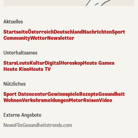
Aktuelles
Startseite
Österreich
Deutschland
Nachrichten
Sport
Community
Wetter
Newsletter
Unterhaltsames
Stars
Leute
Kultur
Digital
Horoskop
Heute Games
Heute Kino
Heute TV
Nützliches
Sport Datencenter
Gewinnspiele
Rezepte
Gesundheit
Wohnen
Verkehrsmeldungen
Motor
Reisen
Video
Externe Angebote
NewsFlix
Gesundheitstrends.com