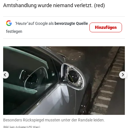
Amtshandlung wurde niemand verletzt. (red)
"Heute"
auf Google als
bevorzugte Quelle
Hinzufügen
festlegen
1/2
Besonders Rückspiegel mussten unter der Randale leiden.
B
(Bild: kein Anbieter/LPD Wien)
(B